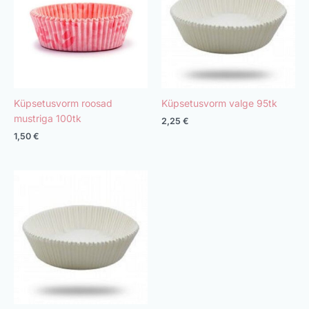
Küpsetusvorm roosad
Küpsetusvorm valge 95tk
mustriga 100tk
2,25
€
1,50
€