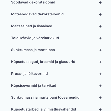
+
Söödavad dekoratsioonid
+
Mittesöödavad dekoratsioonid
+
Maitseained ja lisaained
+
Toiduvärvid ja värvitarvikud
+
Suhkrumass ja martsipan
+
Küpsetussegud, kreemid ja glasuurid
+
Press- ja lõikevormid
+
Küpsisevormid ja tarvikud
+
Suhkrumassi ja martsipani töövahendid
+
Küpsetustarbed ja viimistlusvahendid