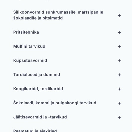
Silikoonvormid suhkrumassile, martsipanile
+
šokolaadile ja pitsimatid
+
Pritsitehnika
+
Muffini tarvikud
+
Küpsetusvormid
+
Tordialused ja dummid
+
Koogikarbid, tordikarbid
+
Šokolaadi, kommi ja pulgakoogi tarvikud
+
Jäätisevormid ja –tarvikud
Raamatud ja ajakirjad