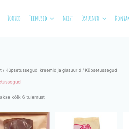
Tooted
Teenused
Meist
Ostuinfo
Kontak
t
/
Küpsetussegud, kreemid ja glasuurid
/ Küpsetussegud
etussegud
akse kõik 6 tulemust