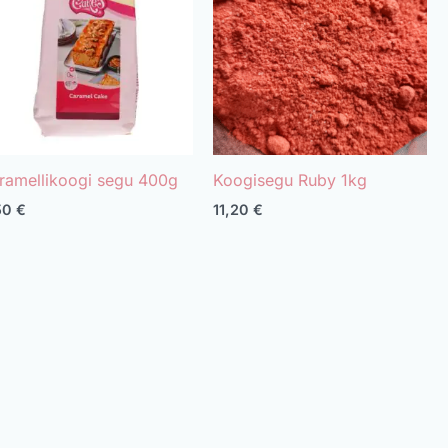
ramellikoogi segu 400g
Koogisegu Ruby 1kg
50
€
11,20
€