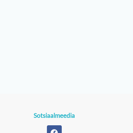
Sotsiaalmeedia
F