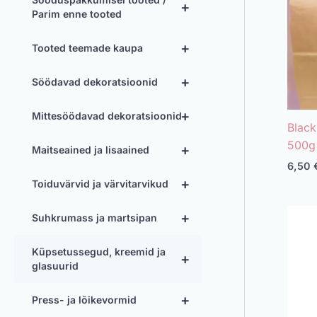
+
Parim enne tooted
+
Tooted teemade kaupa
+
Söödavad dekoratsioonid
+
Mittesöödavad dekoratsioonid
Black
500g
+
Maitseained ja lisaained
6,50
+
Toiduvärvid ja värvitarvikud
+
Suhkrumass ja martsipan
Küpsetussegud, kreemid ja
+
glasuurid
+
Press- ja lõikevormid