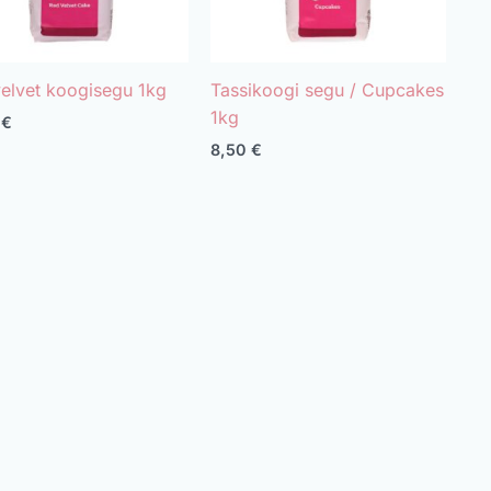
elvet koogisegu 1kg
Tassikoogi segu / Cupcakes
1kg
0
€
8,50
€