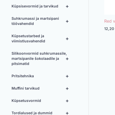
+
Küpsisevormid ja tarvikud
Suhkrumassi ja martsipani
+
Red v
töövahendid
12,2
Küpsetustarbed ja
+
viimistlusvahendid
Silikoonvormid suhkrumassile,
+
martsipanile šokolaadile ja
pitsimatid
+
Pritsitehnika
+
Muffini tarvikud
+
Küpsetusvormid
+
Tordialused ja dummid