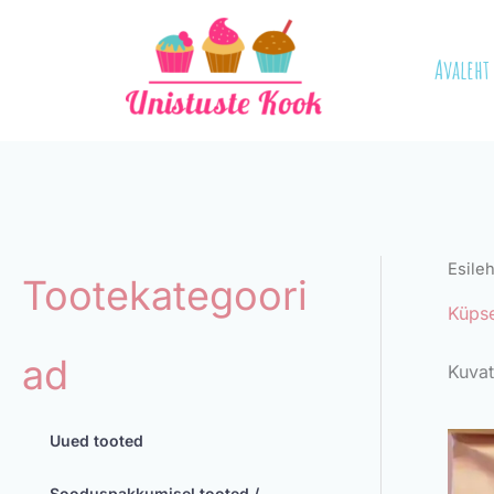
Skip
to
Avaleht
content
Esileh
Tootekategoori
Küps
ad
Kuvat
Uued tooted
Sooduspakkumisel tooted /