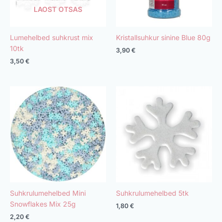
LAOST OTSAS
Lumehelbed suhkrust mix
Kristallsuhkur sinine Blue 80g
10tk
3,90
€
3,50
€
Suhkrulumehelbed Mini
Suhkrulumehelbed 5tk
Snowflakes Mix 25g
1,80
€
2,20
€