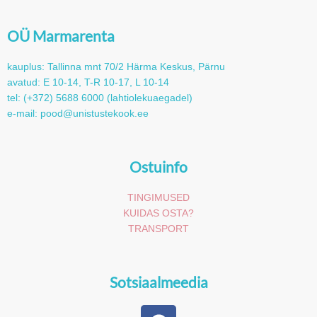
OÜ Marmarenta
kauplus: Tallinna mnt 70/2 Härma Keskus, Pärnu
avatud: E 10-14, T-R 10-17, L 10-14
tel: (+372) 5688 6000 (lahtiolekuaegadel)
e-mail: pood@unistustekook.ee
Ostuinfo
TINGIMUSED
KUIDAS OSTA?
TRANSPORT
Sotsiaalmeedia
F