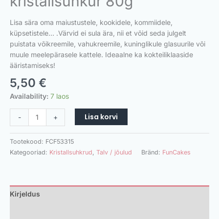
kristallsuhkur 80g
Lisa sära oma maiustustele, kookidele, kommiidele,
küpsetistele… .Värvid ei sula ära, nii et võid seda julgelt
puistata võikreemile, vahukreemile, kuninglikule glasuurile või
muule meelepärasele kattele. Ideaalne ka kokteiliklaaside
ääristamiseks!
5,50
€
Availability:
7 laos
Lisa korvi
-
+
Tootekood:
FCF53315
Kategooriad:
Kristallsuhkrud
,
Talv / jõulud
Bränd:
FunCakes
Kirjeldus
Lisainfo