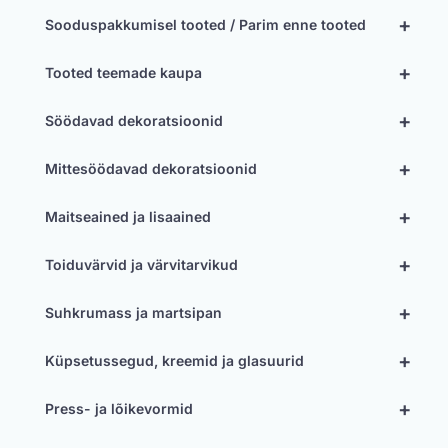
+
Sooduspakkumisel tooted / Parim enne tooted
+
Tooted teemade kaupa
+
Söödavad dekoratsioonid
+
Mittesöödavad dekoratsioonid
+
Maitseained ja lisaained
+
Toiduvärvid ja värvitarvikud
+
Suhkrumass ja martsipan
+
Küpsetussegud, kreemid ja glasuurid
+
Press- ja lõikevormid