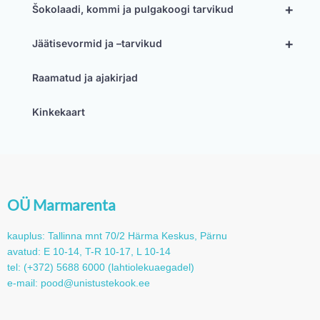
+
Šokolaadi, kommi ja pulgakoogi tarvikud
+
Jäätisevormid ja –tarvikud
Raamatud ja ajakirjad
Kinkekaart
OÜ Marmarenta
kauplus: Tallinna mnt 70/2 Härma Keskus, Pärnu
avatud: E 10-14, T-R 10-17, L 10-14
tel: (+372) 5688 6000 (lahtiolekuaegadel)
e-mail: pood@unistustekook.ee