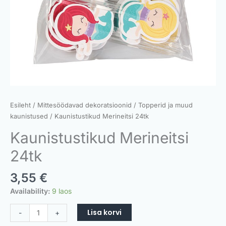
Esileht
/
Mittesöödavad dekoratsioonid
/
Topperid ja muud
kaunistused
/ Kaunistustikud Merineitsi 24tk
Kaunistustikud Merineitsi
24tk
3,55
€
Availability:
9 laos
Lisa korvi
-
+