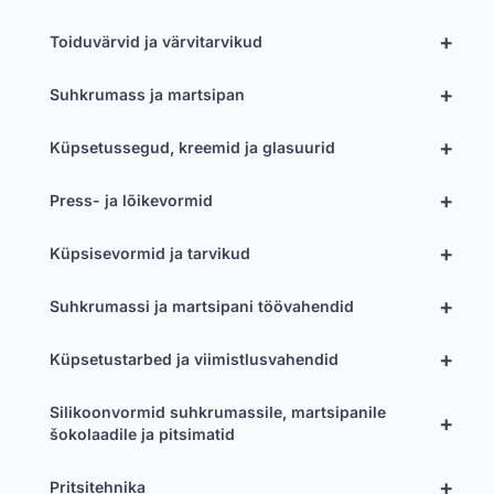
+
Toiduvärvid ja värvitarvikud
+
Suhkrumass ja martsipan
+
Küpsetussegud, kreemid ja glasuurid
+
Press- ja lõikevormid
+
Küpsisevormid ja tarvikud
+
Suhkrumassi ja martsipani töövahendid
+
Küpsetustarbed ja viimistlusvahendid
Silikoonvormid suhkrumassile, martsipanile
+
šokolaadile ja pitsimatid
+
Pritsitehnika