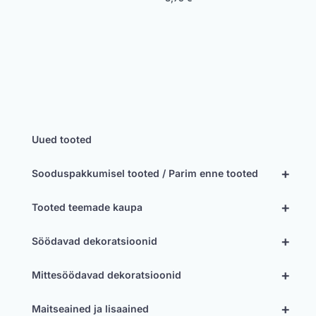
Uued tooted
+
Sooduspakkumisel tooted / Parim enne tooted
+
Tooted teemade kaupa
+
Söödavad dekoratsioonid
+
Mittesöödavad dekoratsioonid
+
Maitseained ja lisaained