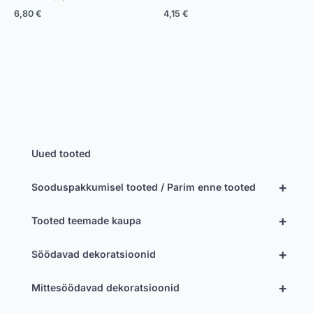
6,80
€
4,15
€
Uued tooted
+
Sooduspakkumisel tooted / Parim enne tooted
+
Tooted teemade kaupa
+
Söödavad dekoratsioonid
+
Mittesöödavad dekoratsioonid