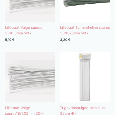
Lilletraat Valge suurus
Lilletraat Tumeroheline suurus
28/0,3mm 50tk
30/0,25mm 50tk
5,10
€
3,20
€
Lilletraat Valge
Tugevduspulgad plastikust
suurus18/1,02mm 20tk
32cm 4tk