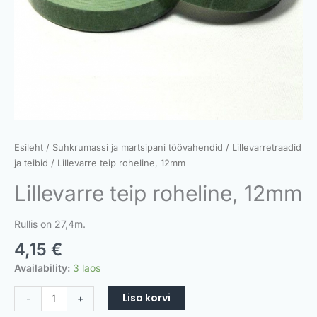
Esileht
/
Suhkrumassi ja martsipani töövahendid
/
Lillevarretraadid
ja teibid
/ Lillevarre teip roheline, 12mm
Lillevarre teip roheline, 12mm
Rullis on 27,4m.
4,15
€
Availability:
3 laos
Lisa korvi
-
+