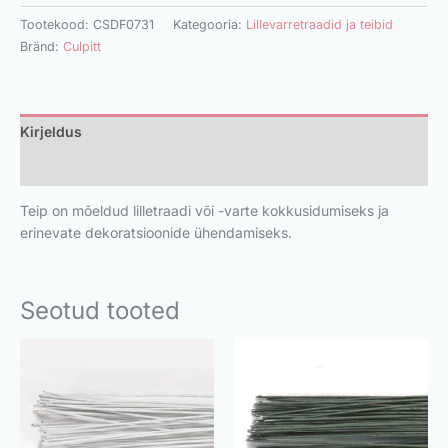
Tootekood:
CSDF0731
Kategooria:
Lillevarretraadid ja teibid
Bränd:
Culpitt
Kirjeldus
Lisainfo
Teip on mõeldud lilletraadi või -varte kokkusidumiseks ja
erinevate dekoratsioonide ühendamiseks.
Seotud tooted