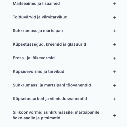
+
Maitseained ja lisaained
+
Toiduvärvid ja värvitarvikud
+
Suhkrumass ja martsipan
+
Küpsetussegud, kreemid ja glasuurid
+
Press- ja lõikevormid
+
Küpsisevormid ja tarvikud
+
Suhkrumassi ja martsipani töövahendid
+
Küpsetustarbed ja viimistlusvahendid
Silikoonvormid suhkrumassile, martsipanile
+
šokolaadile ja pitsimatid