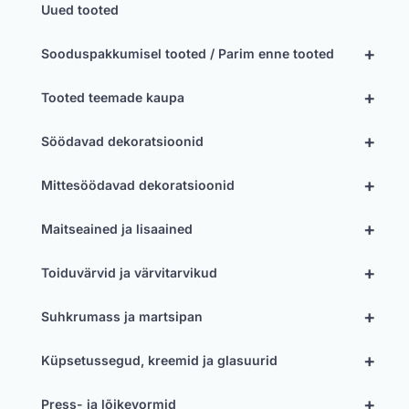
Uued tooted
+
Sooduspakkumisel tooted / Parim enne tooted
+
Tooted teemade kaupa
+
Söödavad dekoratsioonid
+
Mittesöödavad dekoratsioonid
+
Maitseained ja lisaained
+
Toiduvärvid ja värvitarvikud
+
Suhkrumass ja martsipan
+
Küpsetussegud, kreemid ja glasuurid
+
Press- ja lõikevormid