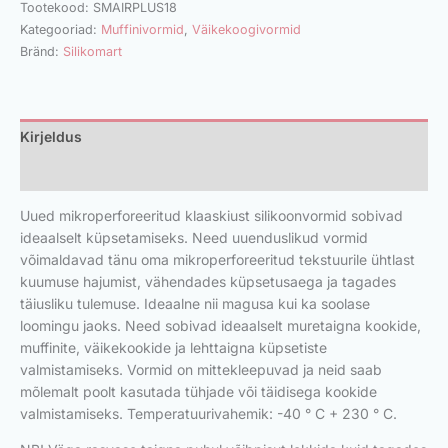
Tootekood:
SMAIRPLUS18
Kategooriad:
Muffinivormid
,
Väikekoogivormid
Bränd:
Silikomart
Kirjeldus
Lisainfo
Uued mikroperforeeritud klaaskiust silikoonvormid sobivad
ideaalselt küpsetamiseks.
Need uuenduslikud vormid
võimaldavad tänu oma mikroperforeeritud tekstuurile ühtlast
kuumuse hajumist, vähendades küpsetusaega ja tagades
täiusliku tulemuse.
Ideaalne nii magusa kui ka soolase
loomingu jaoks.
Need sobivad ideaalselt muretaigna kookide,
muffinite, väikekookide ja lehttaigna küpsetiste
valmistamiseks.
Vormid on mittekleepuvad ja neid saab
mõlemalt poolt kasutada tühjade või täidisega kookide
valmistamiseks.
Temperatuurivahemik: -40 ° C + 230 ° C.