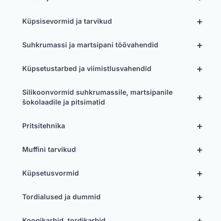
+
Küpsisevormid ja tarvikud
+
Suhkrumassi ja martsipani töövahendid
+
Küpsetustarbed ja viimistlusvahendid
Silikoonvormid suhkrumassile, martsipanile
+
šokolaadile ja pitsimatid
+
Pritsitehnika
+
Muffini tarvikud
+
Küpsetusvormid
+
Tordialused ja dummid
+
Koogikarbid, tordikarbid