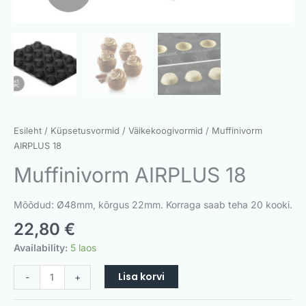
Esileht
/
Küpsetusvormid
/
Väikekoogivormid
/ Muffinivorm
AIRPLUS 18
Muffinivorm AIRPLUS 18
Mõõdud: Ø48mm, kõrgus 22mm. Korraga saab teha 20 kooki.
22,80
€
Availability:
5 laos
Lisa korvi
-
+