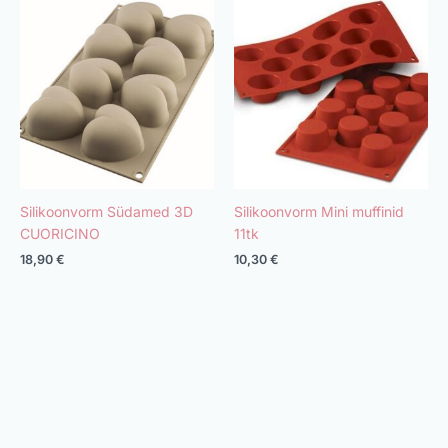
Silikoonvorm Südamed 3D
Silikoonvorm Mini muffinid
CUORICINO
11tk
18,90
€
10,30
€