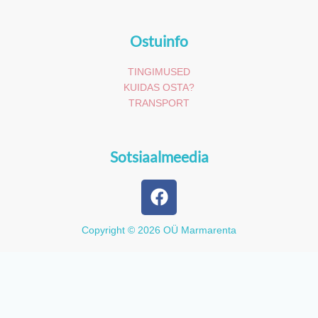
Ostuinfo
TINGIMUSED
KUIDAS OSTA?
TRANSPORT
Sotsiaalmeedia
F
a
c
Copyright © 2026 OÜ Marmarenta
e
b
o
o
k