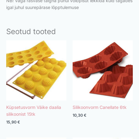
NB! Väga rasvase taigna puhul võib
pisut lekkida kuid tagades
igal juhul suurepärase lõpptulemuse
Seotud tooted
Küpsetusvorm Väike daalia
Silikoonvorm Canellate 6tk
silikoonist 15tk
10,30
€
15,90
€