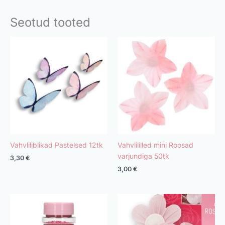
Seotud tooted
Vahvliliblikad Pastelsed 12tk
Vahvlililled mini Roosad
varjundiga 50tk
3,30
€
3,00
€