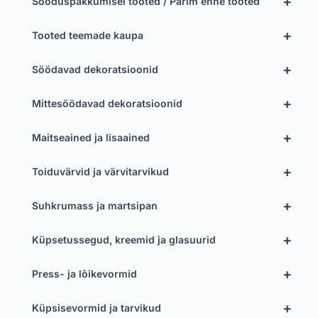
+
Sooduspakkumisel tooted / Parim enne tooted
+
Tooted teemade kaupa
+
Söödavad dekoratsioonid
+
Mittesöödavad dekoratsioonid
+
Maitseained ja lisaained
+
Toiduvärvid ja värvitarvikud
+
Suhkrumass ja martsipan
+
Küpsetussegud, kreemid ja glasuurid
+
Press- ja lõikevormid
+
Küpsisevormid ja tarvikud