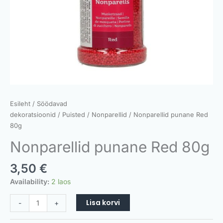
Esileht
/
Söödavad
dekoratsioonid
/
Puisted
/
Nonparellid
/ Nonparellid punane Red
80g
Nonparellid punane Red 80g
3,50
€
Availability:
2 laos
Lisa korvi
-
+