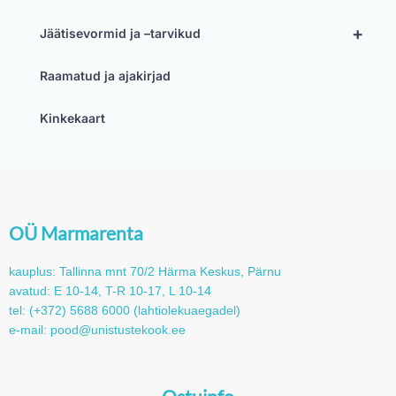
+
Jäätisevormid ja –tarvikud
Raamatud ja ajakirjad
Kinkekaart
OÜ Marmarenta
kauplus: Tallinna mnt 70/2 Härma Keskus, Pärnu
avatud: E 10-14, T-R 10-17, L 10-14
tel: (+372) 5688 6000 (lahtiolekuaegadel)
e-mail: pood@unistustekook.ee