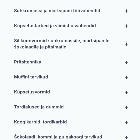
+
Suhkrumassi ja martsipani töövahendid
+
Küpsetustarbed ja viimistlusvahendid
Silikoonvormid suhkrumassile, martsipanile
+
šokolaadile ja pitsimatid
+
Pritsitehnika
+
Muffini tarvikud
+
Küpsetusvormid
+
Tordialused ja dummid
+
Koogikarbid, tordikarbid
+
Šokolaadi, kommi ja pulgakoogi tarvikud