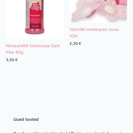
Vahvlilill meelespea roosa
10tk
2,30
€
Nonparellid tumeroosa Dark
Pink 80g
3,50
€
Uued tooted