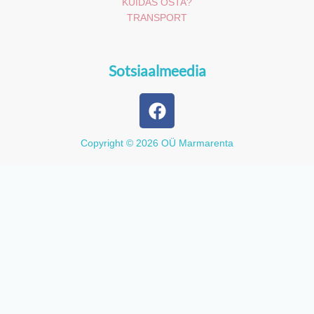
KUIDAS OSTA?
TRANSPORT
Sotsiaalmeedia
F
a
c
Copyright © 2026 OÜ Marmarenta
e
b
o
o
k