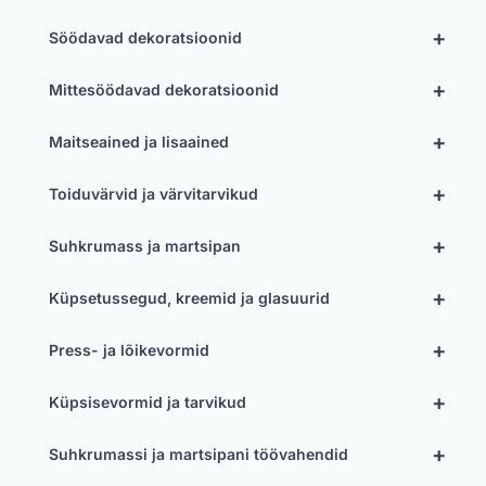
+
Söödavad dekoratsioonid
+
Mittesöödavad dekoratsioonid
+
Maitseained ja lisaained
+
Toiduvärvid ja värvitarvikud
+
Suhkrumass ja martsipan
+
Küpsetussegud, kreemid ja glasuurid
+
Press- ja lõikevormid
+
Küpsisevormid ja tarvikud
+
Suhkrumassi ja martsipani töövahendid