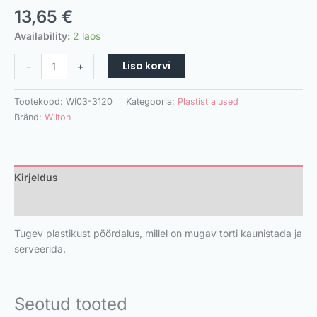
13,65
€
Availability:
2 laos
Lisa korvi
-
+
Tootekood:
WI03-3120
Kategooria:
Plastist alused
Bränd:
Wilton
Kirjeldus
Lisainfo
Tugev plastikust pöördalus, millel on mugav torti kaunistada ja
serveerida.
Seotud tooted