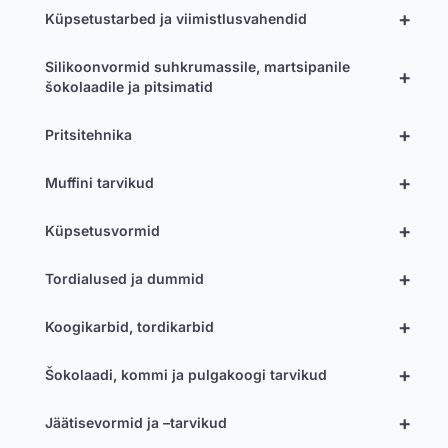
+
Küpsetustarbed ja viimistlusvahendid
Silikoonvormid suhkrumassile, martsipanile
+
šokolaadile ja pitsimatid
+
Pritsitehnika
+
Muffini tarvikud
+
Küpsetusvormid
+
Tordialused ja dummid
+
Koogikarbid, tordikarbid
+
Šokolaadi, kommi ja pulgakoogi tarvikud
+
Jäätisevormid ja –tarvikud