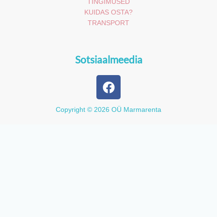
TINGIMUSED
KUIDAS OSTA?
TRANSPORT
Sotsiaalmeedia
F
a
c
Copyright © 2026 OÜ Marmarenta
e
b
o
o
k