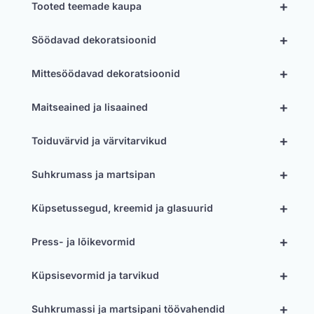
+
Tooted teemade kaupa
+
Söödavad dekoratsioonid
+
Mittesöödavad dekoratsioonid
+
Maitseained ja lisaained
+
Toiduvärvid ja värvitarvikud
+
Suhkrumass ja martsipan
+
Küpsetussegud, kreemid ja glasuurid
+
Press- ja lõikevormid
+
Küpsisevormid ja tarvikud
+
Suhkrumassi ja martsipani töövahendid