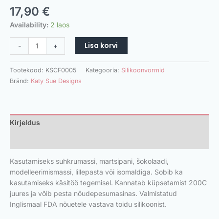
17,90
€
Availability:
2 laos
Lisa korvi
-
+
Tootekood:
KSCF0005
Kategooria:
Silikoonvormid
Bränd:
Katy Sue Designs
Kirjeldus
Lisainfo
Kasutamiseks suhkrumassi, martsipani, šokolaadi,
modelleerimismassi, lillepasta või isomaldiga. Sobib ka
kasutamiseks käsitöö tegemisel. Kannatab küpsetamist 200C
juures ja võib pesta nõudepesumasinas. Valmistatud
Inglismaal FDA nõuetele vastava toidu silikoonist.