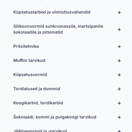
+
Küpsetustarbed ja viimistlusvahendid
Silikoonvormid suhkrumassile, martsipanile
+
šokolaadile ja pitsimatid
+
Pritsitehnika
+
Muffini tarvikud
+
Küpsetusvormid
+
Tordialused ja dummid
+
Koogikarbid, tordikarbid
+
Šokolaadi, kommi ja pulgakoogi tarvikud
+
Jäätisevormid ja –tarvikud