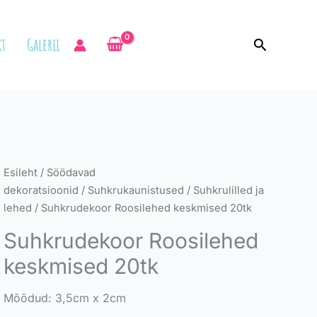
t
Galerii
Search
Suhkrudekoor
Esileht
/
Söödavad
Roosilehed
dekoratsioonid
/
Suhkrukaunistused
/
Suhkrulilled ja
keskmised
lehed
/ Suhkrudekoor Roosilehed keskmised 20tk
20tk
Suhkrudekoor Roosilehed
kogus
keskmised 20tk
Mõõdud: 3,5cm x 2cm