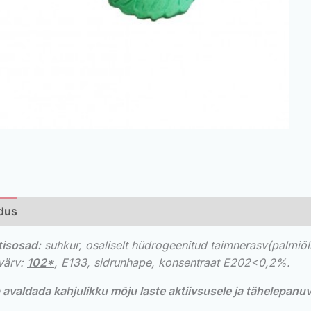
ldus
Lisainfo
is
osad
:
suhkur,
osaliselt hüdrogeenitud
taimnerasv
(palmiõli
värv:
102*
, E133,
sidrunhape, konsentraat E202<0,2%.
 avaldada kahjulikku mõju laste aktiivsusele ja tähelepanu