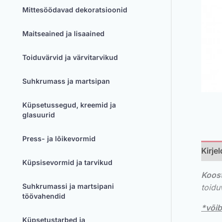
Mittesöödavad dekoratsioonid
Maitseained ja lisaained
Toiduvärvid ja värvitarvikud
Suhkrumass ja martsipan
Küpsetussegud, kreemid ja
glasuurid
Press- ja lõikevormid
Kirje
Küpsisevormid ja tarvikud
Koost
Suhkrumassi ja martsipani
toidu
töövahendid
*võib
Küpsetustarbed ja