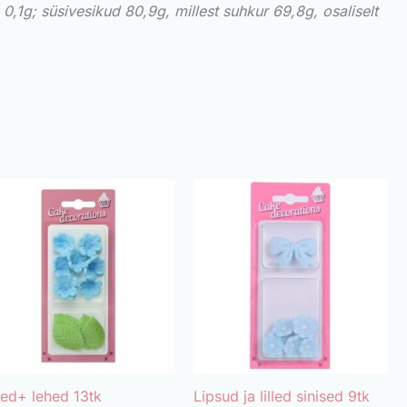
k 0,1g;
süsivesikud 80,9g, millest suhkur 69,8g,
osaliselt
lled+ lehed 13tk
Lipsud ja lilled sinised 9tk