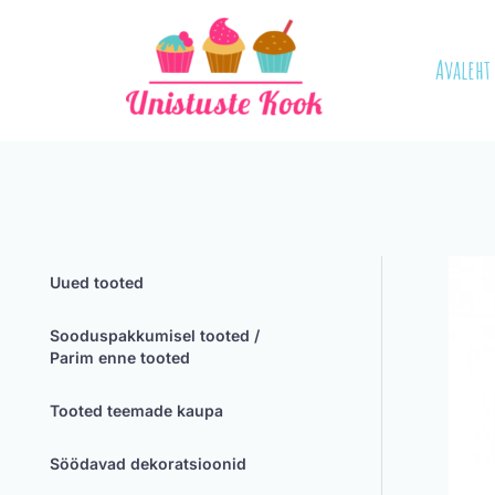
Skip
to
Avaleht
content
Uued tooted
Sooduspakkumisel tooted /
Parim enne tooted
Tooted teemade kaupa
Söödavad dekoratsioonid