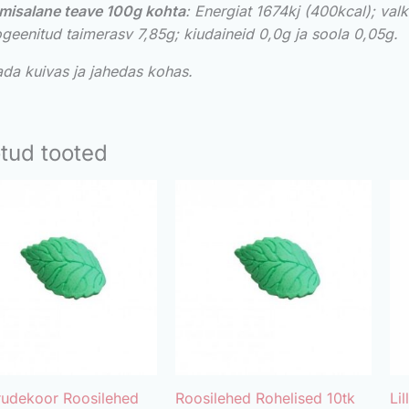
misalane teave 100g kohta
: Energiat 1674kj (400kcal); val
geenitud taimerasv 7,85
g;
kiudaineid 0,0g ja soola 0,05g.
tada kuivas ja jahedas kohas.
tud tooted
rudekoor Roosilehed
Roosilehed Rohelised 10tk
Li