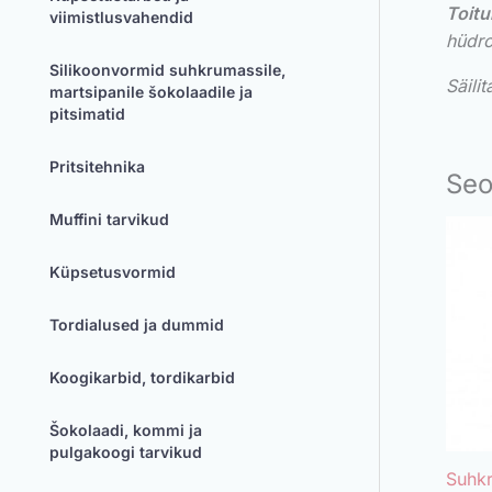
Toitu
viimistlusvahendid
hüdro
Silikoonvormid suhkrumassile,
Säili
martsipanile šokolaadile ja
pitsimatid
Pritsitehnika
Seo
Muffini tarvikud
Küpsetusvormid
Tordialused ja dummid
Koogikarbid, tordikarbid
Šokolaadi, kommi ja
pulgakoogi tarvikud
Suhk