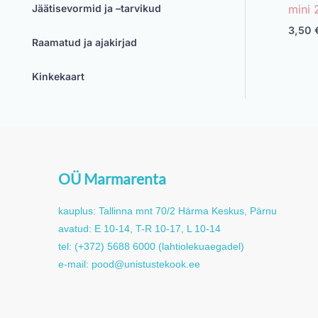
mini 
Jäätisevormid ja –tarvikud
3,50
Raamatud ja ajakirjad
Kinkekaart
OÜ Marmarenta
kauplus: Tallinna mnt 70/2 Härma Keskus, Pärnu
avatud: E 10-14, T-R 10-17, L 10-14
tel: (+372) 5688 6000 (lahtiolekuaegadel)
e-mail: pood@unistustekook.ee