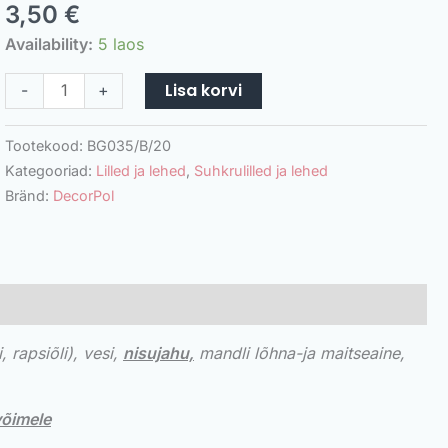
3,50
€
Availability:
5 laos
Lisa korvi
-
+
Tootekood:
BG035/B/20
Kategooriad:
Lilled ja lehed
,
Suhkrulilled ja lehed
Bränd:
DecorPol
, rapsiõli)
, vesi,
nisujahu,
mandli
lõhna-ja
maitseaine,
võimele