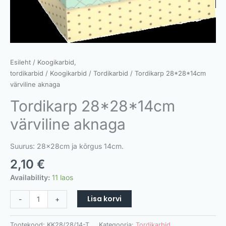
Esileht
/
Koogikarbid,
tordikarbid
/
Koogikarbid
/
Tordikarbid
/ Tordikarp 28*28*14cm
värviline aknaga
Tordikarp 28*28*14cm
värviline aknaga
Suurus: 28x28cm ja kõrgus 14cm.
2,10
€
Availability:
11 laos
Lisa korvi
-
+
Tootekood:
KK28/28/14-T
Kategooria:
Tordikarbid