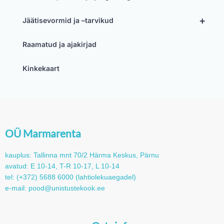
+
Jäätisevormid ja –tarvikud
Raamatud ja ajakirjad
Kinkekaart
OÜ Marmarenta
kauplus: Tallinna mnt 70/2 Härma Keskus, Pärnu
avatud: E 10-14, T-R 10-17, L 10-14
tel: (+372) 5688 6000 (lahtiolekuaegadel)
e-mail: pood@unistustekook.ee