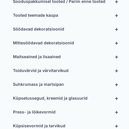
+
Sooduspakkumisel tooted / Parim enne tooted
+
Tooted teemade kaupa
+
Söödavad dekoratsioonid
+
Mittesöödavad dekoratsioonid
+
Maitseained ja lisaained
+
Toiduvärvid ja värvitarvikud
+
Suhkrumass ja martsipan
+
Küpsetussegud, kreemid ja glasuurid
+
Press- ja lõikevormid
+
Küpsisevormid ja tarvikud