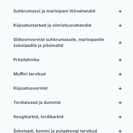
+
Suhkrumassi ja martsipani töövahendid
+
Küpsetustarbed ja viimistlusvahendid
Silikoonvormid suhkrumassile, martsipanile
+
šokolaadile ja pitsimatid
+
Pritsitehnika
+
Muffini tarvikud
+
Küpsetusvormid
+
Tordialused ja dummid
+
Koogikarbid, tordikarbid
+
Šokolaadi, kommi ja pulgakoogi tarvikud