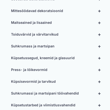
+
Mittesöödavad dekoratsioonid
+
Maitseained ja lisaained
+
Toiduvärvid ja värvitarvikud
+
Suhkrumass ja martsipan
+
Küpsetussegud, kreemid ja glasuurid
+
Press- ja lõikevormid
+
Küpsisevormid ja tarvikud
+
Suhkrumassi ja martsipani töövahendid
+
Küpsetustarbed ja viimistlusvahendid