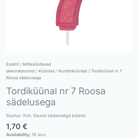
Esileht
/
Mittesöödavad
dekoratsioonid
/
Küünlad
/
Numbriküünlad
/ Tordiküünal nr 7
Roosa sädelusega
Tordiküünal nr 7 Roosa
sädelusega
Suurus: 7cm. Kaunis sädelusega küünal.
1,70
€
Availability:
16 laos