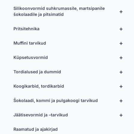
Silikoonvormid suhkrumassile, martsipanile
+
šokolaadile ja pitsimatid
+
Pritsitehnika
+
Muffini tarvikud
+
Küpsetusvormid
+
Tordialused ja dummid
+
Koogikarbid, tordikarbid
+
Šokolaadi, kommi ja pulgakoogi tarvikud
+
Jäätisevormid ja –tarvikud
Raamatud ja ajakirjad