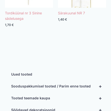
Tordiküünal nr 3 Sinine
Särakuunal NR 7
sädelusega
1,40
€
1,70
€
Uued tooted
+
Sooduspakkumisel tooted / Parim enne tooted
+
Tooted teemade kaupa
+
Söödavad dekoratsioonid